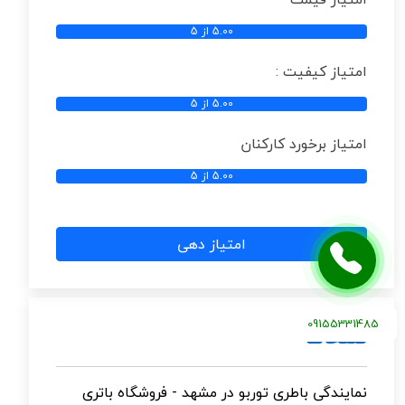
5.00 از 5
امتیاز کیفیت :
5.00 از 5
امتیاز برخورد کارکنان
5.00 از 5
امتیاز دهی
09155331485
صفحات
نمایندگی باطری توربو در مشهد - فروشگاه باتری