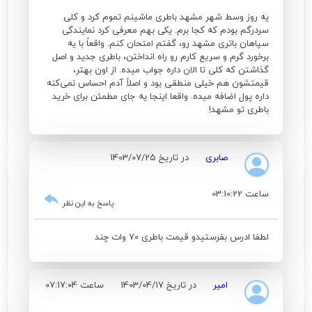
یه روز وسط شهر مشهد باطری ماشینم تموم کرد و کلی
سردرگم بودم که کجا برم. یکی بهم معرفی کرد نمایندگی
سپاهان باتری مشهد رو، گفتم امتحان کنم. واقعاً با یه
برخورد گرم و سریع کارم رو راه انداختن، باطری جدید و اصل
گذاشتن که کلی تا الان داره جواب میده. از اون بهتر،
قیمتشون هم خیلی منطقی بود و اصلاً آدم احساس نمی‌کنه
داره پول اضافه میده. واقعا اینجا یه جای مطمئن برای خرید
باطری تو مشهد!
صابری
در تاریخ 1403/07/25
ساعت 03:10:22
پاسخ به این نظر
لطفا ادرس بفرستیدو قیمت باطری 70 وات چند
امیر
در تاریخ 1403/04/17
ساعت 07:17:04