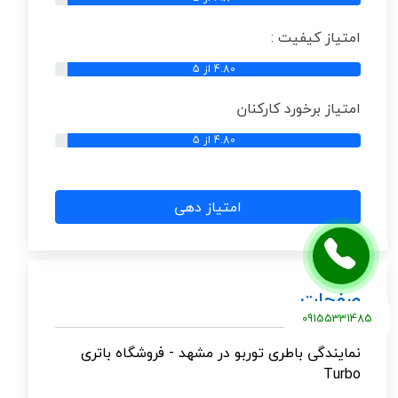
امتیاز کیفیت :
4.80 از 5
امتیاز برخورد کارکنان
4.80 از 5
امتیاز دهی
صفحات
09155331485
نمایندگی باطری توربو در مشهد - فروشگاه باتری
Turbo